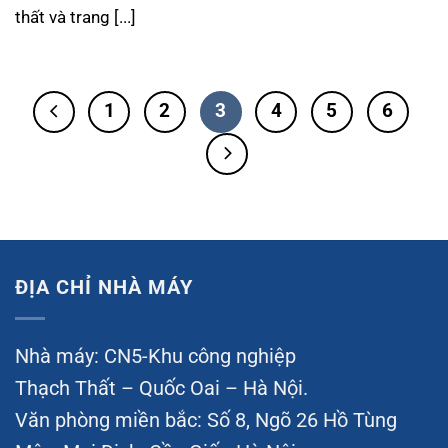
thất và trang [...]
1
2
3
4
5
6
ĐỊA CHỈ NHÀ MÁY
Nhà máy: CN5-Khu công nghiệp
Thạch Thất – Quốc Oai – Hà Nội.
Văn phòng miền bắc: Số 8, Ngõ 26 Hồ Tùng