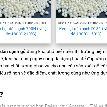
KEO HẠT DÁN CẠNH THBOND | NHIỀU MỨC NHIỆT
 hạt dán cạnh 700H (Nhiệt
Keo hạt dán cạnh D131 (N
độ 180°C-210°C)
độ 130°C-150°C)
dán cạnh gỗ
đang khá phổ biến trên thị trường hiện 
thế, keo hạt cũng ngày càng đa dạng hóa để đáp ứng 
 hạt chất lượng phục vụ cho nhu cầu sản xuất gỗ côn
ểu rõ hơn về đặc điểm, chất lượng cũng như ứng dụn
?
 là hạt nhựa tổng hợp Etylen vinyl Acetate – EVA và 