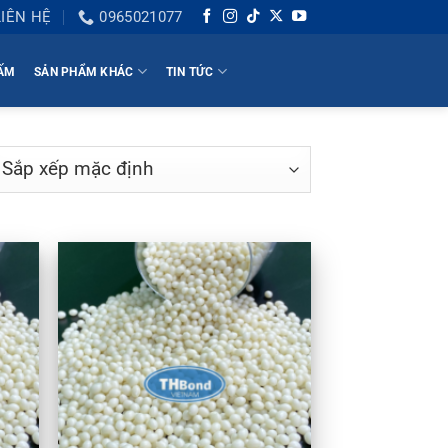
LIÊN HỆ
0965021077
HẤM
SẢN PHẨM KHÁC
TIN TỨC