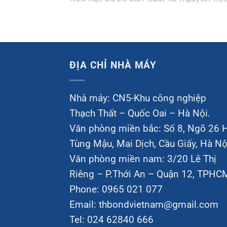
nhiệt dạng khối. Sản phẩm thường đư
và mục đích sử dụng mà khách hàng c
vàng …
ĐỊA CHỈ NHÀ MÁY
Keo hạt được sử dụng khác với loại
hạt, sau đó dùng để quét lên bề mặt 
Nhà máy: CN5-Khu công nghiệp
Thạch Thất – Quốc Oai – Hà Nội.
Văn phòng miền bắc: Số 8, Ngõ 26 
Tùng Mậu, Mai Dịch, Cầu Giấy, Hà Nộ
Văn phòng miền nam: 3/20 Lê Thị
Riêng – P.Thới An – Quận 12, TPHC
Phone: 0965 021 077
Email:
thbondvietnam@gmail.com
Tel: 024 62840 666