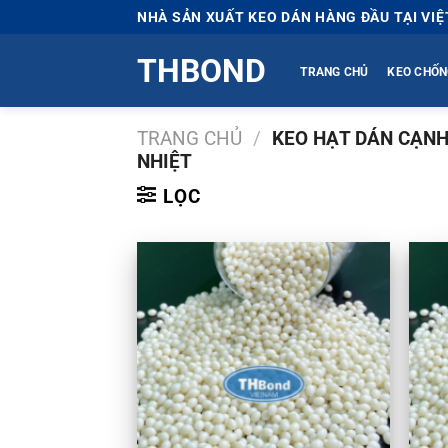
Bỏ
NHÀ SẢN XUẤT KEO DÁN HÀNG ĐẦU TẠI VI
qua
THBOND
nội
TRANG CHỦ
KEO CHỐN
dung
TRANG CHỦ
/
KEO HẠT DÁN CẠNH
NHIỆT
LỌC