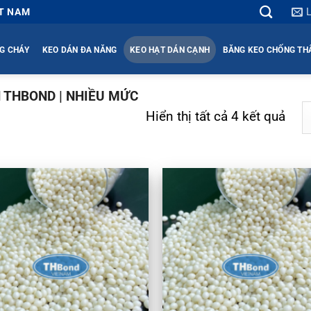
ỆT NAM
G CHÁY
KEO DÁN ĐA NĂNG
KEO HẠT DÁN CẠNH
BĂNG KEO CHỐNG T
 THBOND | NHIỀU MỨC
Hiển thị tất cả 4 kết quả