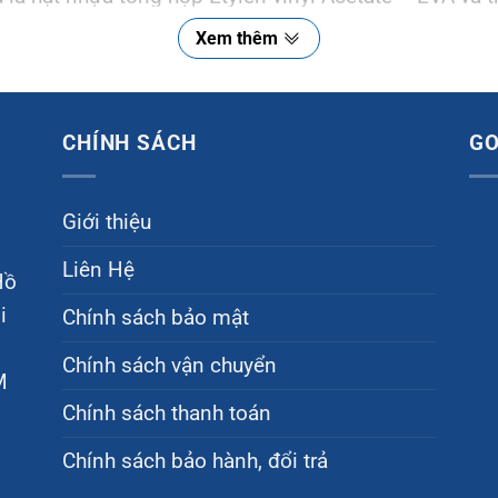
ợc sản xuất dưới dạng hình tròn, hình elip với đườn
Xem thêm
ó thể chọn các loại keo với màu sắc khác nhau như: 
CHÍNH SÁCH
G
 keo nến. Chúng được sử dụng bằng cách dùng mức nh
cần dính.
Giới thiệu
Liên Hệ
Hồ
i
Chính sách bảo mật
Chính sách vận chuyển
M
Chính sách thanh toán
Chính sách bảo hành, đổi trả