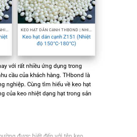
KEO HẠT DÁN CẠNH THBOND | NHIỀU MỨC NHIỆT
KEO HẠT DÁN CẠNH THBOND | NHIỀU MỨC NHIỆT
hiệt
Keo hạt dán cạnh Z151 (Nhiệt
độ 150°C-180°C)
nay với rất nhiều ứng dụng trong
nhu cầu của khách hàng. THbond là
g nghiệp. Cùng tìm hiểu về keo hạt
g của keo nhiệt dạng hạt trong sản
thường được biết đến với tên keo