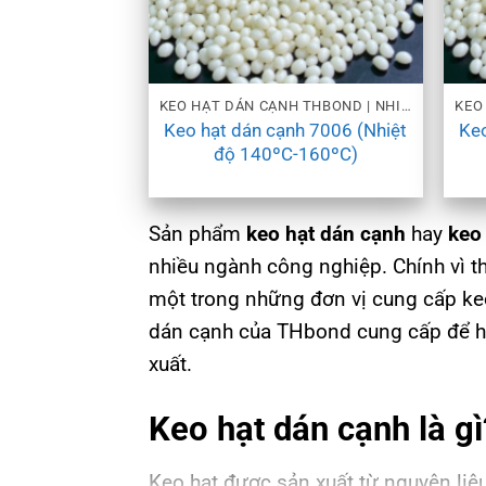
KEO HẠT DÁN CẠNH THBOND | NHIỀU MỨC NHIỆT
Keo hạt dán cạnh 7006 (Nhiệt
Keo
độ 140ºC-160ºC)
Sản phẩm
keo hạt dán cạnh
hay
keo 
nhiều ngành công nghiệp. Chính vì 
một trong những đơn vị cung cấp keo
dán cạnh của THbond cung cấp để hi
xuất.
Keo hạt dán cạnh là gì
Keo hạt được sản xuất từ nguyên liệu