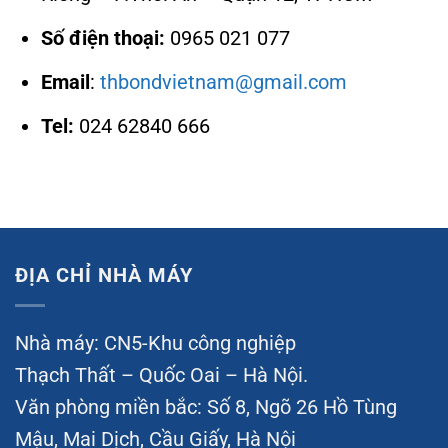
Số điện thoại:
0965 021 077
Email
:
thbondvietnam@gmail.com
Tel:
024 62840 666
ĐỊA CHỈ NHÀ MÁY
Nhà máy: CN5-Khu công nghiệp
Thạch Thất – Quốc Oai – Hà Nội.
Văn phòng miền bắc: Số 8, Ngõ 26 Hồ Tùng
Mậu, Mai Dịch, Cầu Giấy, Hà Nội