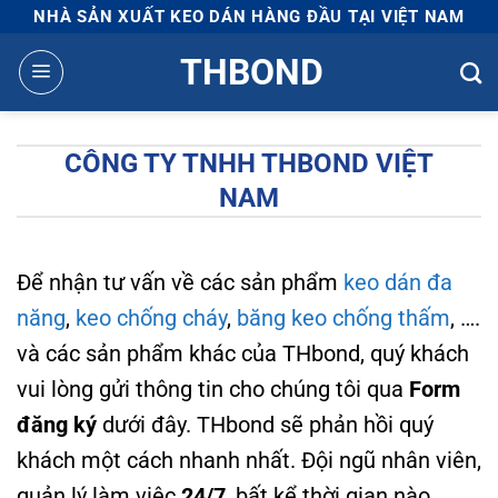
Bỏ
NHÀ SẢN XUẤT KEO DÁN HÀNG ĐẦU TẠI VIỆT NAM
qua
THBOND
nội
dung
CÔNG TY TNHH THBOND VIỆT
NAM
Để nhận tư vấn về các sản phẩm
keo dán đa
năng
,
keo chống cháy
,
băng keo chống thấm
, ….
và các sản phẩm khác của THbond, quý khách
vui lòng gửi thông tin cho chúng tôi qua
Form
đăng ký
dưới đây. THbond sẽ phản hồi quý
khách một cách nhanh nhất. Đội ngũ nhân viên,
quản lý làm việc
24/7
, bất kể thời gian nào.