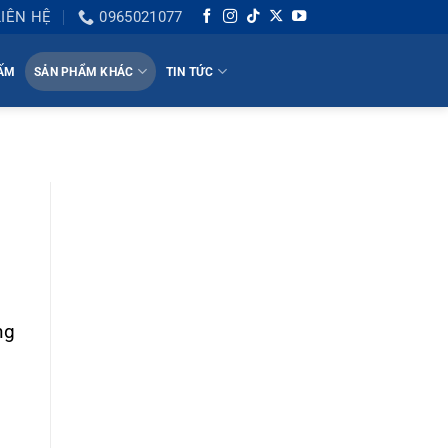
LIÊN HỆ
0965021077
HẤM
SẢN PHẨM KHÁC
TIN TỨC
ng