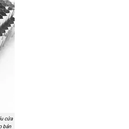
ấu cửa
o bản