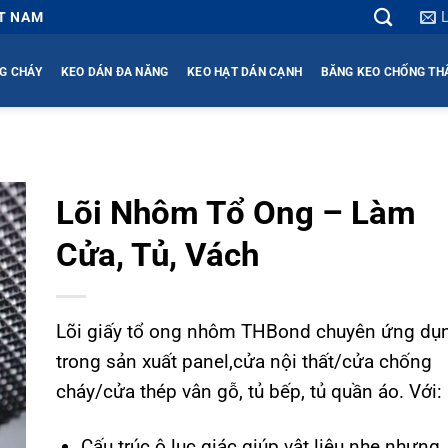
ỆT NAM
G CHÁY
KEO DÁN ĐA NĂNG
KEO HẠT DÁN CẠNH
BĂNG KEO CHỐNG T
Lõi Nhôm Tổ Ong – Làm
Cửa, Tủ, Vách
Lõi giấy tổ ong nhôm THBond chuyên ứng dụ
trong sản xuất panel,cửa nội thất/cửa chống
cháy/cửa thép vân gỗ, tủ bếp, tủ quần áo. Với:
Cấu trúc ô lục giác giúp vật liệu nhẹ nhưng