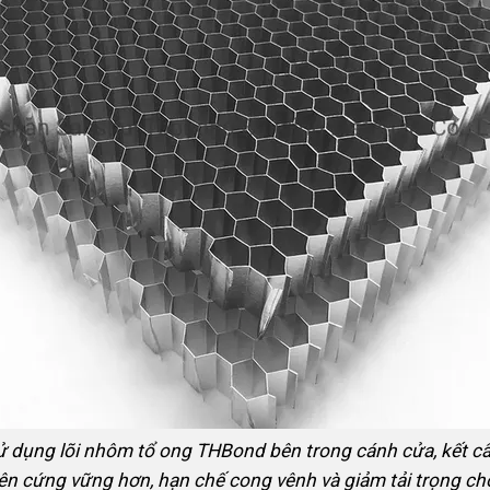
ử dụng lõi nhôm tổ ong THBond bên trong cánh cửa, kết c
nên cứng vững hơn, hạn chế cong vênh và giảm tải trọng ch