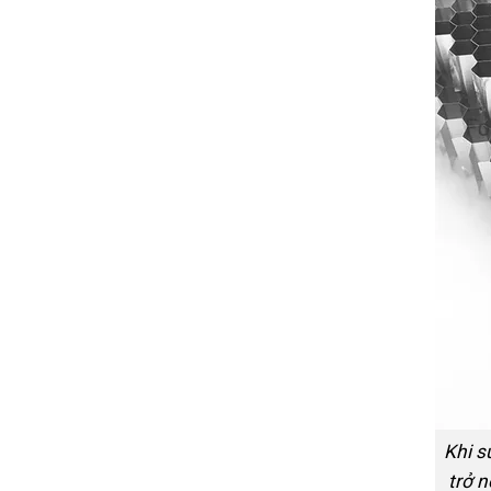
Khi s
trở 