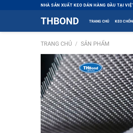
Bỏ
NHÀ SẢN XUẤT KEO DÁN HÀNG ĐẦU TẠI VI
qua
THBOND
nội
TRANG CHỦ
KEO CHỐN
dung
TRANG CHỦ
/
SẢN PHẨM