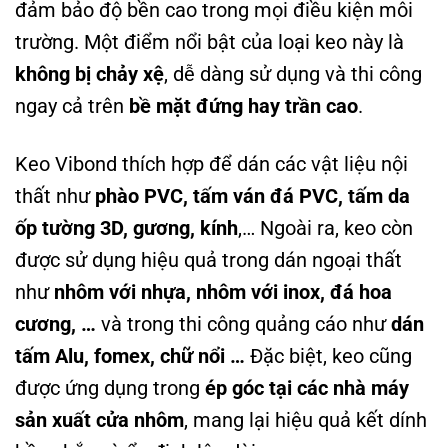
đảm bảo độ bền cao trong mọi điều kiện môi
trường. Một điểm nổi bật của loại keo này là
không bị chảy xệ
, dễ dàng sử dụng và thi công
ngay cả trên
bề mặt đứng hay trần cao
.
Keo Vibond thích hợp để dán các vật liệu nội
thất như
phào PVC, tấm ván đá PVC, tấm da
ốp tường 3D, gương, kính
,… Ngoài ra, keo còn
được sử dụng hiệu quả trong dán ngoại thất
như
nhôm với nhựa, nhôm với inox, đá hoa
cương, …
và trong thi công quảng cáo như
dán
tấm Alu, fomex, chữ nổi …
Đặc biệt, keo cũng
được ứng dụng trong
ép góc tại các nhà máy
sản xuất cửa nhôm
, mang lại hiệu quả kết dính