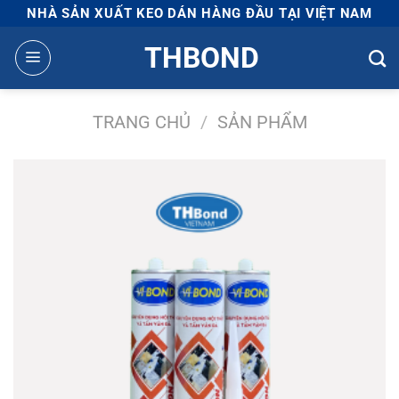
Bỏ
NHÀ SẢN XUẤT KEO DÁN HÀNG ĐẦU TẠI VIỆT NAM
qua
THBOND
nội
dung
TRANG CHỦ
/
SẢN PHẨM