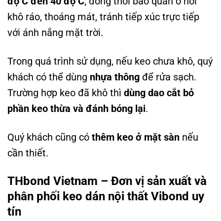
độ C đến 40 độ C
, đồng thời bảo quản ở nơi
khô ráo, thoáng mát, tránh tiếp xúc trực tiếp
với ánh nắng mặt trời.
Trong quá trình sử dụng, nếu keo chưa khô, quý
khách có thể dùng
nhựa thông
để rửa sạch.
Trường hợp keo đã khô thì
dùng dao cắt bỏ
phần keo thừa và đánh bóng lại
.
Quý khách cũng có
thêm keo ở mặt sàn
nếu
cần thiết.
THbond Vietnam – Đơn vị sản xuất và
phân phối keo dán nội thất Vibond uy
tín