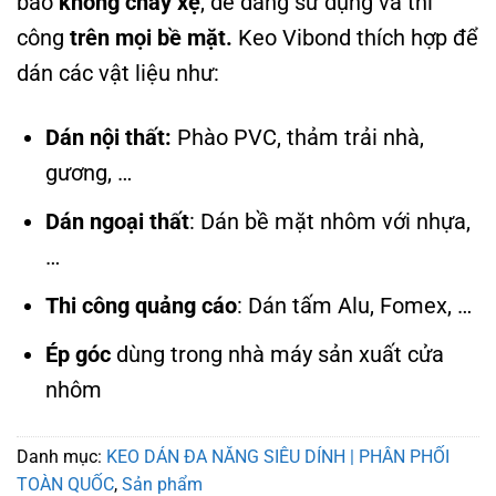
bảo
không chảy xệ
, dễ dàng sử dụng và thi
công
trên mọi bề mặt.
Keo Vibond thích hợp để
dán các vật liệu như:
Dán nội thất:
Phào PVC, thảm trải nhà,
gương, …
Dán ngoại thất
: Dán bề mặt nhôm với nhựa,
…
Thi công quảng cáo
: Dán tấm Alu, Fomex, …
Ép góc
dùng trong nhà máy sản xuất cửa
nhôm
Danh mục:
KEO DÁN ĐA NĂNG SIÊU DÍNH | PHÂN PHỐI
TOÀN QUỐC
,
Sản phẩm