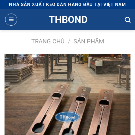
Bỏ
NHÀ SẢN XUẤT KEO DÁN HÀNG ĐẦU TẠI VIỆT NAM
qua
THBOND
nội
dung
TRANG CHỦ
/
SẢN PHẨM