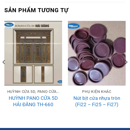
SẢN PHẨM TƯƠNG TỰ
HUỲNH CỬA 5D, PANO CỬA 5D
PHỤ KIỆN KHÁC
HUỲNH PANO CỬA 5D
Nút bịt cửa nhựa tròn
HẢI ĐĂNG TH-660
(Fi22 – Fi25 – Fi27)