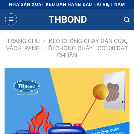
Bỏ
NHÀ SẢN XUẤT KEO DÁN HÀNG ĐẦU TẠI VIỆT NAM
qua
THBOND
nội
dung
TRANG CHỦ
/
KEO CHỐNG CHÁY DÁN CỬA,
VÁCH, PANEL, LÕI CHỐNG CHÁY… CC100 ĐẠT
CHUẨN