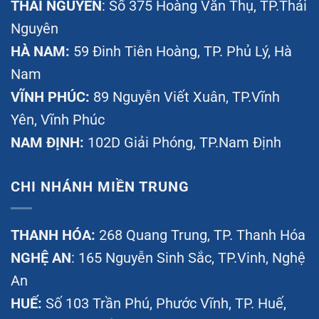
THÁI NGUYÊN
: Số 375 Hoàng Văn Thụ, TP.Thái
Nguyên
HÀ NAM:
59 Đinh Tiên Hoàng, TP. Phủ Lý, Hà
Nam
VĨNH PHÚC:
89 Nguyễn Viết Xuân, TP.Vĩnh
Yên, Vĩnh Phúc
NAM ĐỊNH:
102D Giải Phóng, TP.Nam Định
CHI NHÁNH MIỀN TRUNG
THANH HÓA:
268 Quang Trung, TP. Thanh Hóa
NGHỆ AN
: 165 Nguyễn Sinh Sắc, TP.Vinh, Nghệ
An
HUẾ:
Số 103 Trần Phú, Phước Vĩnh, TP. Huế,