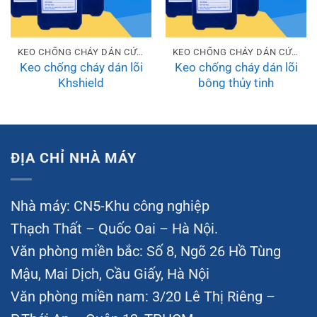
KEO CHỐNG CHÁY DÁN CỬA, VÁCH, PANEL, LÕI CHỐNG CHÁY… CC100 ĐẠT CHUẨN
KEO CHỐNG CHÁY DÁN CỬA, VÁCH, PANEL, LÕI CHỐNG CHÁY… CC100 ĐẠT CHUẨN
Keo chống cháy dán lõi
Keo chống cháy dán lõi
Khshield
bông thủy tinh
ĐỊA CHỈ NHÀ MÁY
Nhà máy: CN5-Khu công nghiệp
Thạch Thất – Quốc Oai – Hà Nội.
Văn phòng miền bắc: Số 8, Ngõ 26 Hồ Tùng
Mậu, Mai Dịch, Cầu Giấy, Hà Nội
Văn phòng miền nam: 3/20 Lê Thị Riêng –