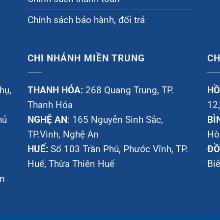
Chính sách bảo hành, đổi trả
CHI NHÁNH MIỀN TRUNG
CH
hụ,
THANH HÓA:
268 Quang Trung, TP.
HỒ
Thanh Hóa
12
hủ
NGHỆ AN
: 165 Nguyễn Sinh Sắc,
BÌ
TP.Vinh, Nghệ An
Hò
HUẾ:
Số 103 Trần Phú, Phước Vĩnh, TP.
ĐỒ
Huế, Thừa Thiên Huế
Bi
am