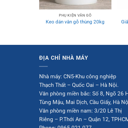
PHỤ KIỆN VÂN GỖ
Gi
Keo dán vân gỗ thùng 20kg
ĐỊA CHỈ NHÀ MÁY
Nhà máy: CN5-Khu công nghiệp
Thạch Thất – Quốc Oai – Hà Nội.
Văn phòng miền bắc: Số 8, Ngõ 26 
Tùng Mậu, Mai Dịch, Cầu Giấy, Hà Nộ
Văn phòng miền nam: 3/20 Lê Thị
Riêng – P.Thới An – Quận 12, TPHC
Phone: 0965 021 077