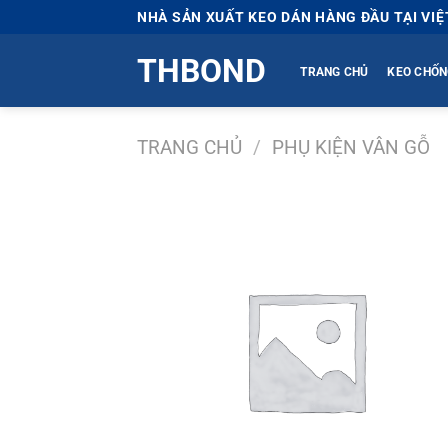
Bỏ
NHÀ SẢN XUẤT KEO DÁN HÀNG ĐẦU TẠI VI
qua
THBOND
nội
TRANG CHỦ
KEO CHỐN
dung
TRANG CHỦ
/
PHỤ KIỆN VÂN GỖ