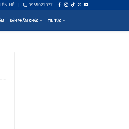
LIÊN HỆ
0965021077
HẤM
SẢN PHẨM KHÁC
TIN TỨC