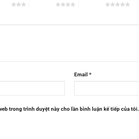
 5 sao
4 trên 5 sao
5 trên 5 sao
Email
*
web trong trình duyệt này cho lần bình luận kế tiếp của tôi.