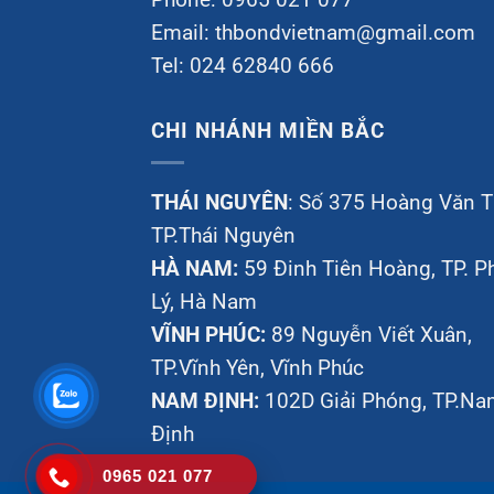
Email:
thbondvietnam@gmail.com
Tel: 024 62840 666
CHI NHÁNH MIỀN BẮC
THÁI NGUYÊN
: Số 375 Hoàng Văn T
TP.Thái Nguyên
HÀ NAM:
59 Đinh Tiên Hoàng, TP. P
Lý, Hà Nam
VĨNH PHÚC:
89 Nguyễn Viết Xuân,
TP.Vĩnh Yên, Vĩnh Phúc
NAM ĐỊNH:
102D Giải Phóng, TP.N
Định
0965 021 077