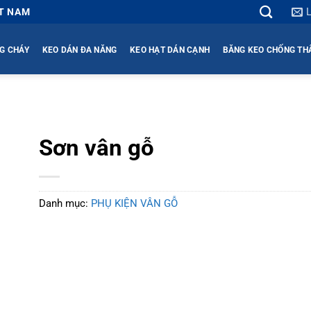
ỆT NAM
G CHÁY
KEO DÁN ĐA NĂNG
KEO HẠT DÁN CẠNH
BĂNG KEO CHỐNG T
Sơn vân gỗ
Danh mục:
PHỤ KIỆN VÂN GỖ