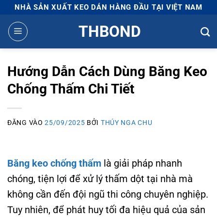
Bỏ
NHÀ SẢN XUẤT KEO DÁN HÀNG ĐẦU TẠI VIỆT NAM
qua
THBOND
nội
dung
Hướng Dẫn Cách Dùng Băng Keo
Chống Thấm Chi Tiết
ĐĂNG VÀO
25/09/2025
BỞI
THÚY NGA CHU
Băng keo chống thấm
là giải pháp nhanh
chóng, tiện lợi để xử lý thấm dột tại nhà mà
không cần đến đội ngũ thi công chuyên nghiệp.
Tuy nhiên, để phát huy tối đa hiệu quả của sản