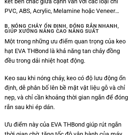
kết bền chắc giữa cạnh ván với các loại chỉ
PVC, ABS, Acrylic, Melamine hoặc Veneer…
B, NÓNG CHẢY ỔN ĐỊNH, ĐÓNG RẮN NHANH,
GIÚP XƯỞNG NÂNG CAO NĂNG SUẤT
Một trong những ưu điểm quan trọng của keo
hạt EVA THBond là khả năng tan chảy đồng
đều trong dải nhiệt hoạt động.
Keo sau khi nóng chảy, keo có độ lưu động ổn
định, dễ phân bố lên bề mặt vật liệu gỗ và chỉ
nẹp, và chỉ cần khoảng thời gian ngắn để đóng
rắn sau khi ép dán.
Ưu điểm này của EVA THBond giúp rút ngắn
thời gian chờ, tăng tốc độ vận hành của máy