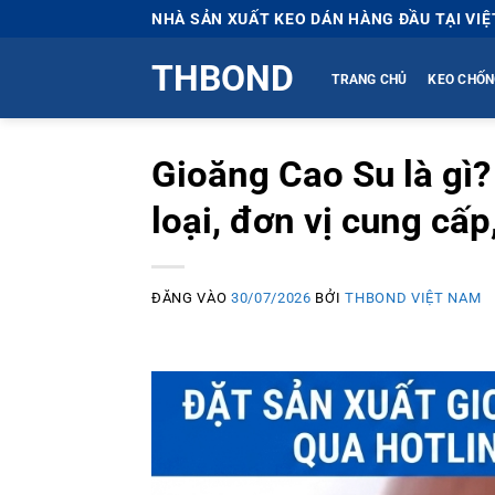
Bỏ
NHÀ SẢN XUẤT KEO DÁN HÀNG ĐẦU TẠI VI
qua
THBOND
nội
TRANG CHỦ
KEO CHỐN
dung
Gioăng Cao Su là gì?
loại, đơn vị cung cấ
ĐĂNG VÀO
30/07/2026
BỞI
THBOND VIỆT NAM