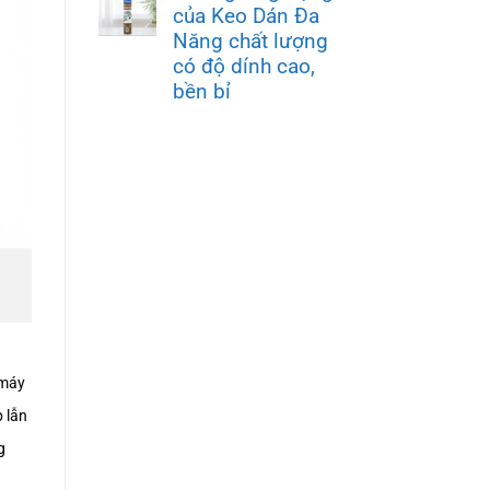
của Keo Dán Đa
Năng chất lượng
có độ dính cao,
bền bỉ
 máy
 lẫn
g