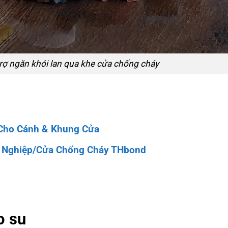
rợ ngăn khói lan qua khe cửa chống cháy
Cho Cánh & Khung Cửa
g Nghiệp/Cửa Chống Cháy THbond
o su