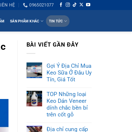
LIÊN HỆ
0965021077
HẤM
SẢN PHẨM KHÁC
TIN TỨC
ác
BÀI VIẾT GẦN ĐÂY
Gợi Ý Địa Chỉ Mua
Keo Sữa Ở Đâu Uy
Tín, Giá Tốt
TOP Những loại
Keo Dán Veneer
dính chắc bền bỉ
trên cốt gỗ
Địa chỉ cung cấp