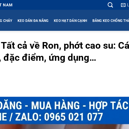
ỆT NAM
G CHÁY
KEO DÁN ĐA NĂNG
KEO HẠT DÁN CẠNH
BĂNG KEO CHỐNG T
 Tất cả về Ron, phớt cao su: C
p, đặc điểm, ứng dụng…