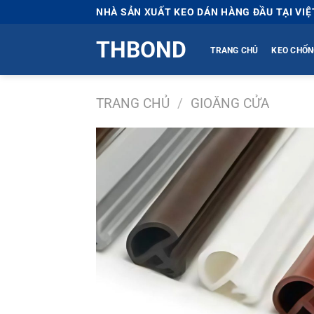
Bỏ
NHÀ SẢN XUẤT KEO DÁN HÀNG ĐẦU TẠI VI
qua
THBOND
nội
TRANG CHỦ
KEO CHỐN
dung
TRANG CHỦ
/
GIOĂNG CỬA