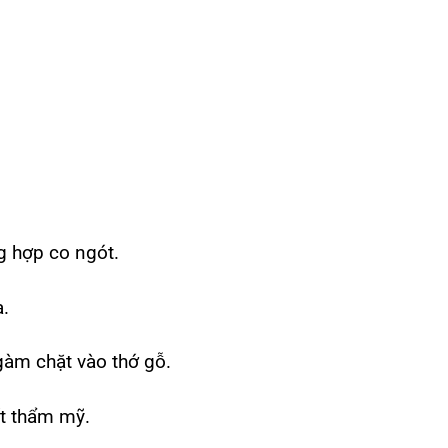
g hợp co ngót.
a.
gàm chặt vào thớ gỗ.
ít thẩm mỹ.