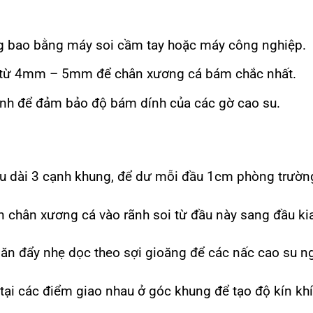
ng bao bằng máy soi cầm tay hoặc máy công nghiệp.
 từ 4mm – 5mm để chân xương cá bám chắc nhất.
rãnh để đảm bảo độ bám dính của các gờ cao su.
iều dài 3 cạnh khung, để dư mỗi đầu 1cm phòng trườn
ần chân xương cá vào rãnh soi từ đầu này sang đầu ki
lăn đẩy nhẹ dọc theo sợi gioăng để các nấc cao su n
ộ tại các điểm giao nhau ở góc khung để tạo độ kín kh