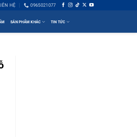
LIÊN HỆ
0965021077
HẤM
SẢN PHẨM KHÁC
TIN TỨC
ỗ