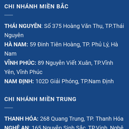
CHI NHÁNH MIỀN BẮC
THÁI NGUYÊN
: Số 375 Hoàng Văn Thụ, TP.Thái
Nguyên
HÀ NAM:
59 Đinh Tiên Hoàng, TP. Phủ Lý, Hà
Nam
VĨNH PHÚC:
89 Nguyễn Viết Xuân, TP.Vĩnh
Yên, Vĩnh Phúc
NAM ĐỊNH:
102D Giải Phóng, TP.Nam Định
CHI NHÁNH MIỀN TRUNG
THANH HÓA:
268 Quang Trung, TP. Thanh Hóa
NGHỆ AN
: 165 Nguyễn Sinh Sắc, TP.Vinh, Nghệ