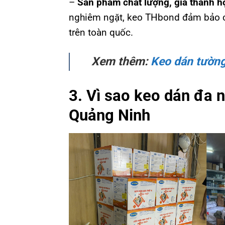
–
Sản phẩm chất lượng, giá thành h
nghiêm ngặt, keo THbond đảm bảo ch
trên toàn quốc.
Xem thêm:
Keo dán tườn
3. Vì sao keo dán đa 
Quảng Ninh