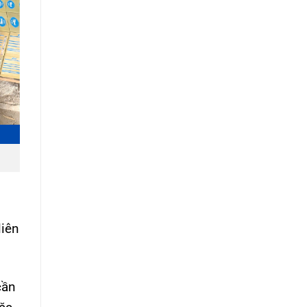
liên
cần