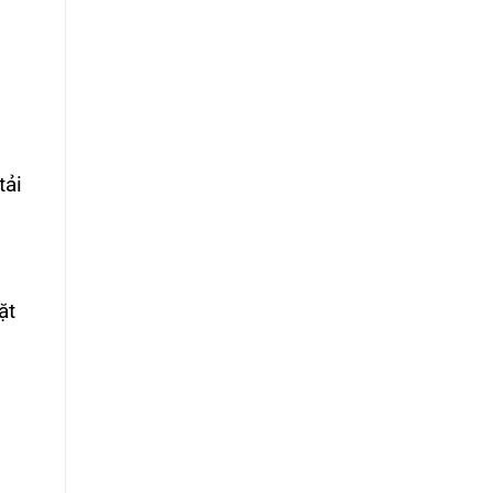
tải
ặt