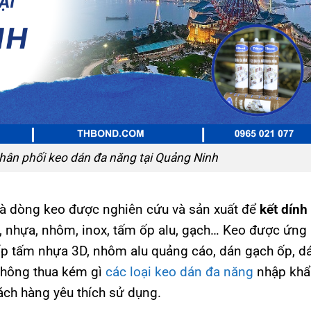
hân phối keo dán đa năng tại Quảng Ninh
à dòng keo được nghiên cứu và sản xuất để
kết dính
 nhựa, nhôm, inox, tấm ốp alu, gạch… Keo được ứng
, ốp tấm nhựa 3D, nhôm alu quảng cáo, dán gạch ốp, d
o không thua kém gì
các loại keo dán đa năng
nhập khẩ
ách hàng yêu thích sử dụng.