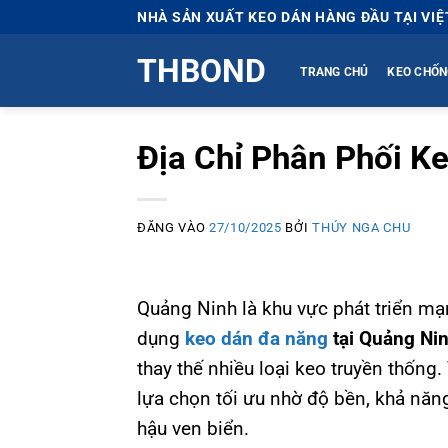
Bỏ
NHÀ SẢN XUẤT KEO DÁN HÀNG ĐẦU TẠI VI
qua
THBOND
nội
TRANG CHỦ
KEO CHỐN
dung
Địa Chỉ Phân Phối K
ĐĂNG VÀO
27/10/2025
BỞI
THÚY NGA CHU
Quảng Ninh là khu vực phát triển mạnh
dụng
keo dán đa năng
tại Quảng Ni
thay thế nhiều loại keo truyền thống.
lựa chọn tối ưu nhờ độ bền, khả năng
hậu ven biển
.