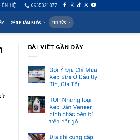
LIÊN HỆ
0965021077
HẤM
SẢN PHẨM KHÁC
TIN TỨC
h
BÀI VIẾT GẦN ĐÂY
Gợi Ý Địa Chỉ Mua
Keo Sữa Ở Đâu Uy
Tín, Giá Tốt
sử
TOP Những loại
Keo Dán Veneer
dính chắc bền bỉ
trên cốt gỗ
Địa chỉ cung cấp