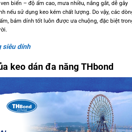
ven biển – độ ẩm cao, mưa nhiều, nắng gắt, dễ gây
ính nếu sử dụng keo kém chất lượng. Do vậy, các dòn
hấm, bám dính tốt luôn được ưa chuộng, đặc biệt tron
ời.
 siêu dính
của keo dán đa năng THbond