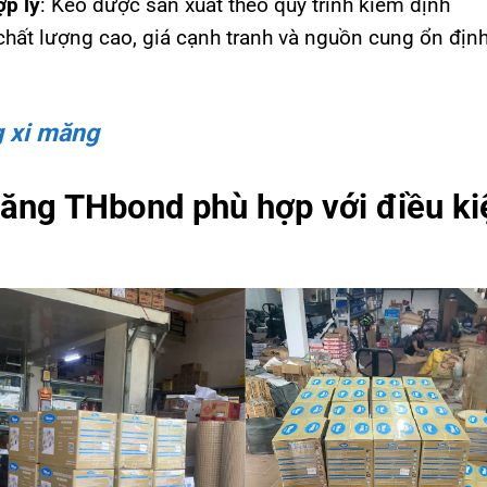
ợp lý
: Keo được sản xuất theo quy trình kiểm định
ất lượng cao, giá cạnh tranh và nguồn cung ổn địn
g xi măng
năng THbond phù hợp với điều ki