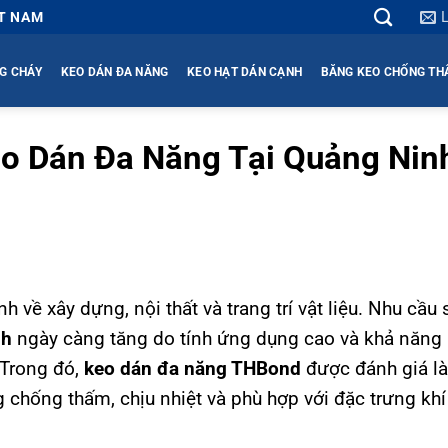
ỆT NAM
G CHÁY
KEO DÁN ĐA NĂNG
KEO HẠT DÁN CẠNH
BĂNG KEO CHỐNG T
eo Dán Đa Năng Tại Quảng Nin
 về xây dựng, nội thất và trang trí vật liệu. Nhu cầu 
nh
ngày càng tăng do tính ứng dụng cao và khả năng
 Trong đó,
keo dán đa năng THBond
được đánh giá là
 chống thấm, chịu nhiệt và phù hợp với đặc trưng khí