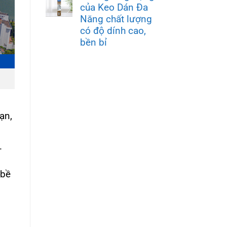
của Keo Dán Đa
Năng chất lượng
có độ dính cao,
bền bỉ
ạn,
.
 bề
i