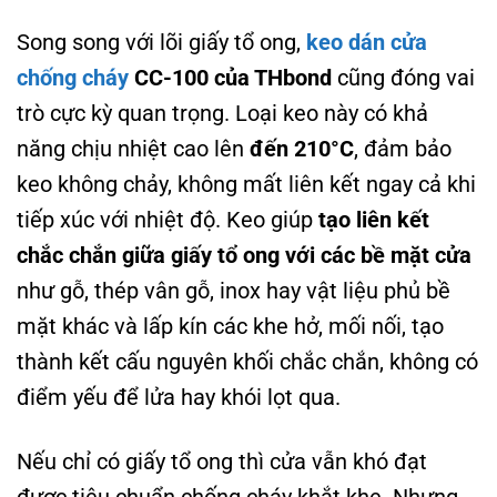
Song song với lõi giấy tổ ong,
keo dán cửa
chống cháy
CC-100 của THbond
cũng đóng vai
trò cực kỳ quan trọng. Loại keo này có khả
năng chịu nhiệt cao lên
đến 210°C
, đảm bảo
keo không chảy, không mất liên kết ngay cả khi
tiếp xúc với nhiệt độ. Keo giúp
tạo liên kết
chắc chắn giữa giấy tổ ong với các bề mặt cửa
như gỗ, thép vân gỗ, inox hay vật liệu phủ bề
mặt khác và lấp kín các khe hở, mối nối, tạo
thành kết cấu nguyên khối chắc chắn, không có
điểm yếu để lửa hay khói lọt qua.
Nếu chỉ có giấy tổ ong thì cửa vẫn khó đạt
được tiêu chuẩn chống cháy khắt khe. Nhưng