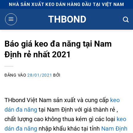
Bỏ
NHÀ SẢN XUẤT KEO DÁN HÀNG ĐẦU TẠI VIỆT NAM
qua
THBOND
nội
dung
Báo giá keo đa năng tại Nam
Định rẻ nhất 2021
ĐĂNG VÀO
28/01/2021
BỞI
THbond Việt Nam sản xuất và cung cấp
keo
dán đa năng
tại Nam Định với giá thành rẻ ,
chất lượng cao không thua kém gì các loại
keo
dán đa năng
nhập khẩu khác tại tỉnh
Nam Định