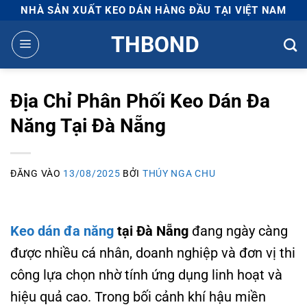
Bỏ
NHÀ SẢN XUẤT KEO DÁN HÀNG ĐẦU TẠI VIỆT NAM
qua
THBOND
nội
dung
Địa Chỉ Phân Phối Keo Dán Đa
Năng Tại Đà Nẵng
ĐĂNG VÀO
13/08/2025
BỞI
THÚY NGA CHU
Keo dán đa năng
tại Đà Nẵng
đang ngày càng
được nhiều cá nhân, doanh nghiệp và đơn vị thi
công lựa chọn nhờ tính ứng dụng linh hoạt và
hiệu quả cao. Trong bối cảnh khí hậu miền