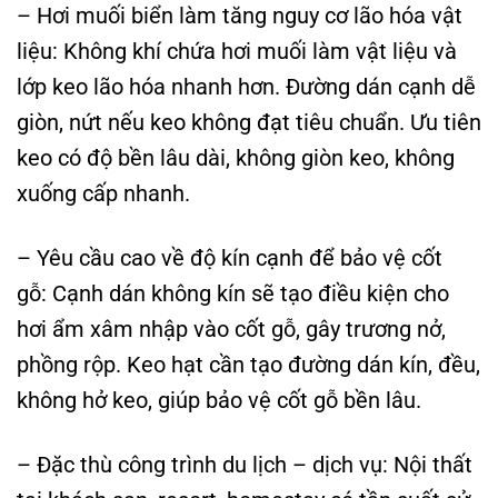
– Hơi muối biển làm tăng nguy cơ lão hóa vật
liệu: Không khí chứa hơi muối làm vật liệu và
lớp keo lão hóa nhanh hơn. Đường dán cạnh dễ
giòn, nứt nếu keo không đạt tiêu chuẩn. Ưu tiên
keo có độ bền lâu dài, không giòn keo, không
xuống cấp nhanh.
– Yêu cầu cao về độ kín cạnh để bảo vệ cốt
gỗ: Cạnh dán không kín sẽ tạo điều kiện cho
hơi ẩm xâm nhập vào cốt gỗ, gây trương nở,
phồng rộp. Keo hạt cần tạo đường dán kín, đều,
không hở keo, giúp bảo vệ cốt gỗ bền lâu.
– Đặc thù công trình du lịch – dịch vụ: Nội thất