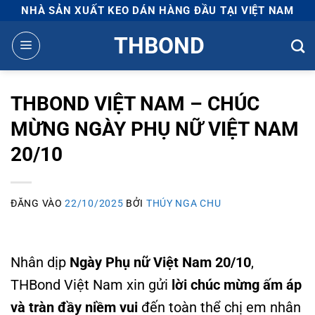
Bỏ
NHÀ SẢN XUẤT KEO DÁN HÀNG ĐẦU TẠI VIỆT NAM
qua
THBOND
nội
dung
THBOND VIỆT NAM – CHÚC
MỪNG NGÀY PHỤ NỮ VIỆT NAM
20/10
ĐĂNG VÀO
22/10/2025
BỞI
THÚY NGA CHU
Nhân dịp
Ngày Phụ nữ Việt Nam 20/10
,
THBond Việt Nam xin gửi
lời chúc mừng ấm áp
và tràn đầy niềm vui
đến toàn thể chị em nhân