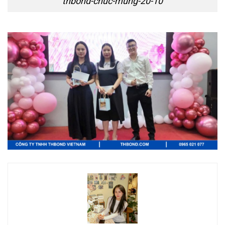
thbond-chuc-mung-20-10