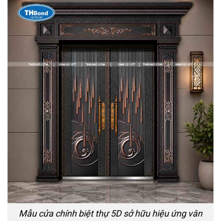
Mẫu cửa chính biệt thự 5D sở hữu hiệu ứng vân