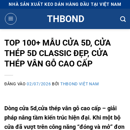
Bỏ
NHÀ SẢN XUẤT KEO DÁN HÀNG ĐẦU TẠI VIỆT NAM
qua
THBOND
nội
dung
TOP 100+ MẪU CỬA 5D, CỬA
THÉP 5D CLASSIC ĐẸP, CỬA
THÉP VÂN GỖ CAO CẤP
ĐĂNG VÀO
02/07/2026
BỞI
THBOND VIỆT NAM
Dòng cửa 5d,cửa thép vân gỗ cao cấp – giải
pháp nâng tầm kiến trúc hiện đại. Khi một bộ
cửa đã vượt trên công năng “đóng và mở” đơn