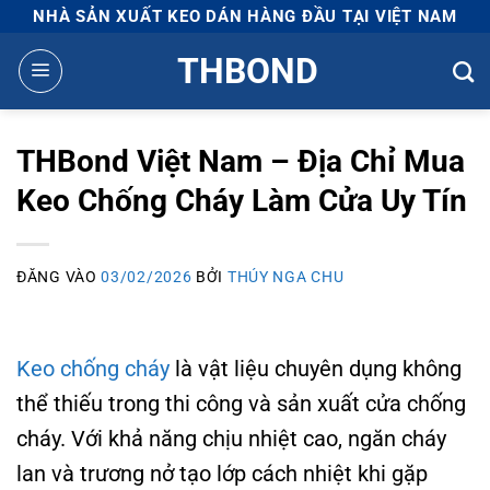
Bỏ
NHÀ SẢN XUẤT KEO DÁN HÀNG ĐẦU TẠI VIỆT NAM
qua
THBOND
nội
dung
THBond Việt Nam – Địa Chỉ Mua
Keo Chống Cháy Làm Cửa Uy Tín
ĐĂNG VÀO
03/02/2026
BỞI
THÚY NGA CHU
Keo chống cháy
là vật liệu chuyên dụng không
thể thiếu trong thi công và sản xuất cửa chống
cháy. Với khả năng chịu nhiệt cao, ngăn cháy
lan và trương nở tạo lớp cách nhiệt khi gặp