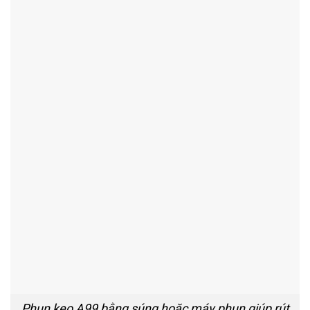
Phun keo A99 bằng súng hoặc máy phun giúp rút