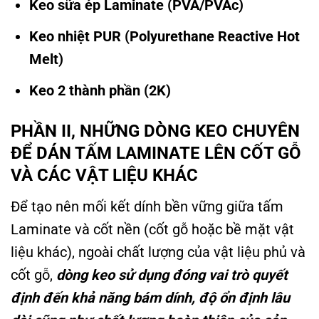
Keo sữa ép Laminate (PVA/PVAc)
Keo nhiệt PUR (Polyurethane Reactive Hot
Melt)
Keo 2 thành phần (2K)
PHẦN II, NHỮNG DÒNG KEO CHUYÊN
ĐỂ DÁN TẤM LAMINATE LÊN CỐT GỖ
VÀ CÁC VẬT LIỆU KHÁC
Để tạo nên mối kết dính bền vững giữa tấm
Laminate và cốt nền (cốt gỗ hoặc bề mặt vật
liệu khác), ngoài chất lượng của vật liệu phủ và
cốt gỗ,
dòng keo sử dụng đóng vai trò quyết
định đến khả năng bám dính, độ ổn định lâu