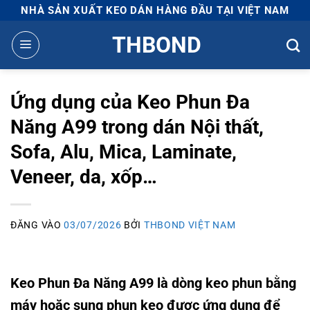
Bỏ
NHÀ SẢN XUẤT KEO DÁN HÀNG ĐẦU TẠI VIỆT NAM
qua
THBOND
nội
dung
Ứng dụng của Keo Phun Đa
Năng A99 trong dán Nội thất,
Sofa, Alu, Mica, Laminate,
Veneer, da, xốp…
ĐĂNG VÀO
03/07/2026
BỞI
THBOND VIỆT NAM
Keo Phun Đa Năng A99 là dòng keo phun bằng
máy hoặc sung phun keo được ứng dụng để