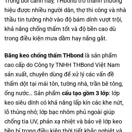
Trong bối cảnh này, THbond trở thành thương
hiệu được nhiều người dân, thợ thi công và nhà
thầu tin tưởng nhờ vào độ bám dính vượt trội,
khả năng chống thấm tốt và độ bền cao dù
trong điều kiện mưa dầm hay nắng gắt.
Băng keo chống thấm THbond
là sản phẩm
cao cấp do Công ty TNHH THBond Việt Nam
sản xuất, chuyên dùng để xử lý các vấn đề
thấm dột tại mái tôn, tường nhà, trần bê tông,
ống nước… Sản phẩm
cấu tạo gồm 3 lớp
: lớp
keo siêu dính có khả năng lấp kín các khe nứt,
lỗ thủng nhỏ; lớp bạc nhôm phủ ngoài giúp
chống tia UV, phản xạ nhiệt và bảo vệ lớp keo
bền bỉ trong điều kiện thời tiết khắc nghiệt và