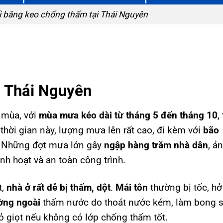
i băng keo chống thấm tại Thái Nguyên
ại Thái Nguyên
ó mùa, với
mùa mưa kéo dài từ tháng 5 đến tháng 10
,
thời gian này, lượng mưa lên rất cao, đi kèm với
bão
. Những đợt mưa lớn gây
ngập hàng trăm nhà dân
, ả
h hoạt và an toàn công trình.
t,
nhà ở rất dễ bị thấm, dột
.
Mái tôn
thường bị tốc, hở
ờng ngoài
thấm nước do thoát nước kém, làm bong s
hỏ giọt nếu không có lớp chống thấm tốt.