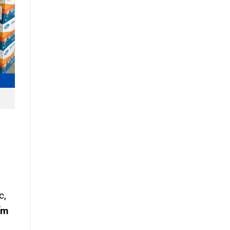
c,
ấm