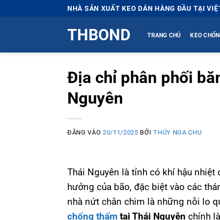
Bỏ
NHÀ SẢN XUẤT KEO DÁN HÀNG ĐẦU TẠI VI
qua
THBOND
nội
TRANG CHỦ
KEO CHỐN
dung
Địa chỉ phân phối bă
Nguyên
ĐĂNG VÀO
20/11/2025
BỞI
THÚY NGA CHU
Thái Nguyên là tỉnh có khí hậu nhiệ
hưởng của bão, đặc biệt vào các thá
nhà nứt chân chim là những nỗi lo q
chống thấm
tại Thái Nguyên
chính là