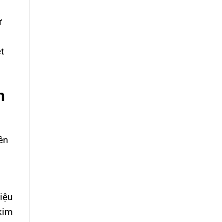
ử
ệt
m
ên
iệu
kim