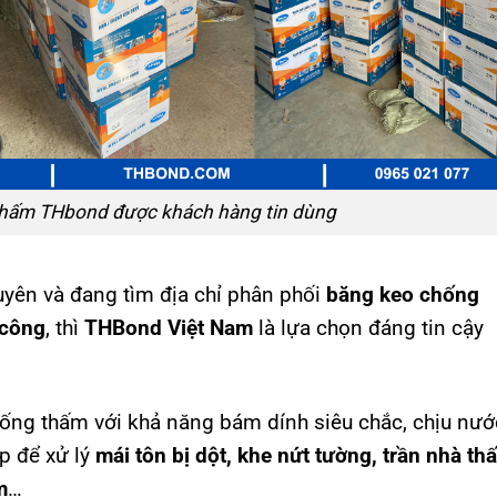
thấm THbond được khách hàng tin dùng
uyên và đang tìm địa chỉ phân phối
băng keo chống
 công
, thì
THBond Việt Nam
là lựa chọn đáng tin cậy
ng thấm với khả năng bám dính siêu chắc, chịu nướ
ợp để xử lý
mái tôn bị dột, khe nứt tường, trần nhà th
m
…