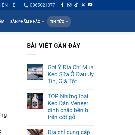
LIÊN HỆ
0965021077
HẤM
SẢN PHẨM KHÁC
TIN TỨC
BÀI VIẾT GẦN ĐÂY
Gợi Ý Địa Chỉ Mua
Keo Sữa Ở Đâu Uy
Tín, Giá Tốt
TOP Những loại
Keo Dán Veneer
dính chắc bền bỉ
ờng
trên cốt gỗ
Địa chỉ cung cấp
ể