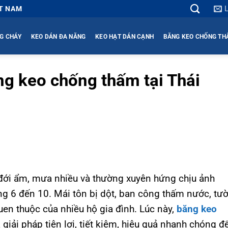
ỆT NAM
G CHÁY
KEO DÁN ĐA NĂNG
KEO HẠT DÁN CẠNH
BĂNG KEO CHỐNG T
ng keo chống thấm tại Thái
t đới ẩm, mưa nhiều và thường xuyên hứng chịu ảnh
ng 6 đến 10. Mái tôn bị dột, ban công thấm nước, tư
uen thuộc của nhiều hộ gia đình. Lúc này,
băng keo
 giải pháp tiện lợi, tiết kiệm, hiệu quả nhanh chóng đ