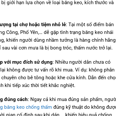
bị giới hạn lựa chọn về loại băng keo, kích thước và
lượng tại chợ hoặc tiệm nhỏ lẻ
: Tại một số điểm bán
ng Công, Phổ Yên,… dễ gặp tình trạng băng keo nhái
ng, khiến người dùng nhầm tưởng là hàng chính hãng
 sau vài cơn mưa là bị bong tróc, thấm nước trở lại.
ợp với mục đích sử dụng
: Nhiều người dân chưa có
lại không được tư vấn rõ khi mua. Ví dụ: không phân
ại chuyên cho bê tông hoặc khe cửa kính. Dẫn đến ch
 khi tiếp xúc thời tiết khắc nghiệt.
ông đúng cách
: Ngay cả khi mua đúng sản phẩm, ngườ
g băng keo chống thấm
đúng kỹ thuật do không đượ
hời gian cố định sau khi dán,… khiến hiệu quả chống