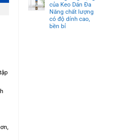
của Keo Dán Đa
Năng chất lượng
có độ dính cao,
bền bỉ
 tập
nh
ơn,