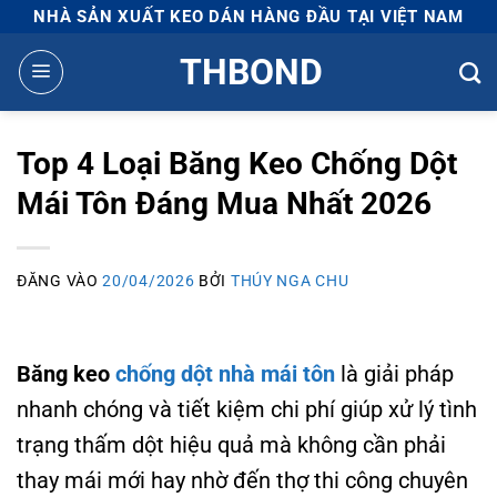
Bỏ
NHÀ SẢN XUẤT KEO DÁN HÀNG ĐẦU TẠI VIỆT NAM
qua
THBOND
nội
dung
Top 4 Loại Băng Keo Chống Dột
Mái Tôn Đáng Mua Nhất 2026
ĐĂNG VÀO
20/04/2026
BỞI
THÚY NGA CHU
Băng keo
chống dột nhà mái tôn
là giải pháp
nhanh chóng và tiết kiệm chi phí giúp xử lý tình
trạng thấm dột hiệu quả mà không cần phải
thay mái mới hay nhờ đến thợ thi công chuyên