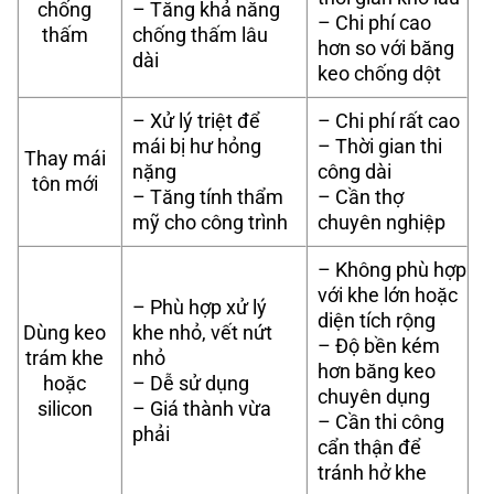
chống
– Tăng khả năng
– Chi phí cao
thấm
chống thấm lâu
hơn so với băng
dài
keo chống dột
– Xử lý triệt để
– Chi phí rất cao
mái bị hư hỏng
– Thời gian thi
Thay mái
nặng
công dài
tôn mới
– Tăng tính thẩm
– Cần thợ
mỹ cho công trình
chuyên nghiệp
– Không phù hợp
với khe lớn hoặc
– Phù hợp xử lý
diện tích rộng
Dùng keo
khe nhỏ, vết nứt
– Độ bền kém
trám khe
nhỏ
hơn băng keo
hoặc
– Dễ sử dụng
chuyên dụng
silicon
– Giá thành vừa
– Cần thi công
phải
cẩn thận để
tránh hở khe